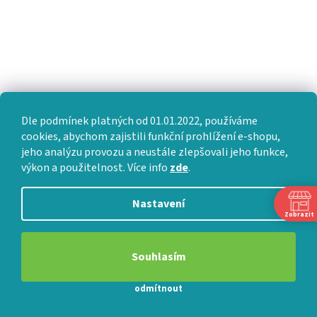
Typ 2x6500N - do 130 kg
?
Doporučená
zatížení motoru
:
140 kg
?
Maximální nosnost
rámu roštu
:
Dle podmínek platných od 01.01.2022, používáme
cookies, abychom zajistili funkční prohlížení e-shopu,
Typ 2x6500N - 150 kg - (130
?
Maximální nosnost
jeho analýzu provozu a neustále zlepšovali jeho funkce,
kg uživatel + 20 kg matrace)
výkon a použitelnost. Více info
zde
.
motoru
:
182 kg
Nastavení
?
Doporučené
Zobrazit
krátkodobé přetížení
:
Souhlasím
10-14 let
?
Předpokládaná
odmítnout
životnost
: