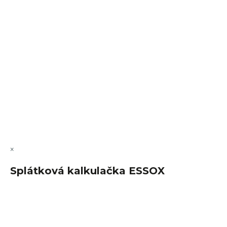
VÝMĚNA • VRACENÍ • REKLAMACE • SERVIS
Vytvořil Shoptet Premium
Copyright 2026
FajnSpánek.cz
. Všechna práva vyhrazena.
Upravit nastavení cookies
×
Splátková kalkulačka ESSOX