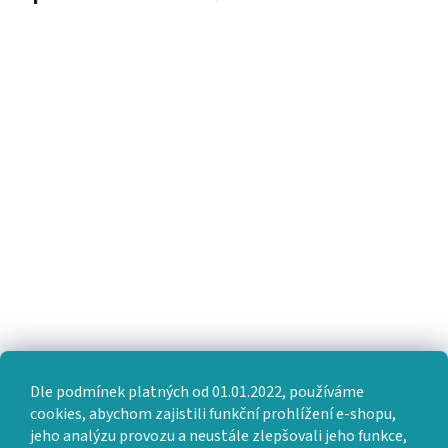
Dle podmínek platných od 01.01.2022, používáme
cookies, abychom zajistili funkční prohlížení e-shopu,
jeho analýzu provozu a neustále zlepšovali jeho funkce,