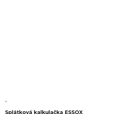
Sledovat na Instagramu
VÝMĚNA • VRACENÍ • REKLAMACE • SERVIS
Vytvořil Shoptet Premium
Copyright 2026
FajnSpánek.cz
. Všechna práva vyhrazena.
Upravit nastavení cookies
×
Splátková kalkulačka ESSOX