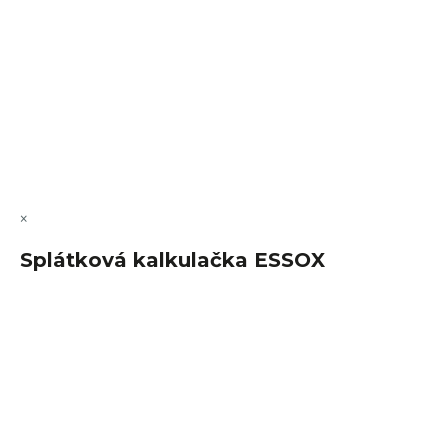
Vytvořil Shoptet Premium
Copyright 2026
FajnSpánek.cz
. Všechna práva vyhrazena.
Upravit nastavení cookies
×
Splátková kalkulačka ESSOX