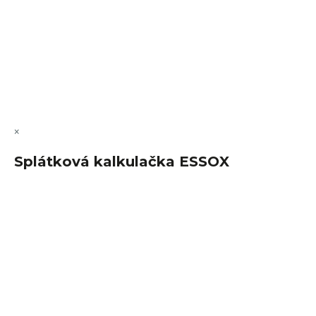
Vytvořil Shoptet Premium
Copyright 2026
FajnSpánek.cz
. Všechna práva vyhrazena.
Upravit nastavení cookies
×
Splátková kalkulačka ESSOX