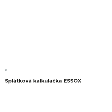
VÝMĚNA • VRACENÍ • REKLAMACE • SERVIS
Vytvořil Shoptet Premium
Copyright 2026
FajnSpánek.cz
. Všechna práva vyhrazena.
Upravit nastavení cookies
×
Splátková kalkulačka ESSOX