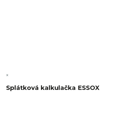
VÝMĚNA • VRACENÍ • REKLAMACE • SERVIS
Vytvořil Shoptet Premium
Copyright 2026
FajnSpánek.cz
. Všechna práva vyhrazena.
Upravit nastavení cookies
×
Splátková kalkulačka ESSOX