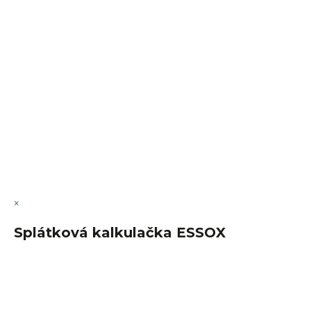
VÝMĚNA • VRACENÍ • REKLAMACE • SERVIS
Vytvořil Shoptet Premium
Copyright 2026
FajnSpánek.cz
. Všechna práva vyhrazena.
Upravit nastavení cookies
×
Splátková kalkulačka ESSOX