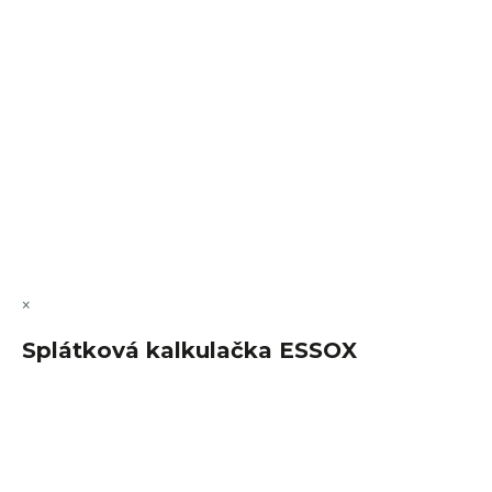
VÝMĚNA • VRACENÍ • REKLAMACE • SERVIS
Vytvořil Shoptet Premium
Copyright 2026
FajnSpánek.cz
. Všechna práva vyhrazena.
Upravit nastavení cookies
×
Splátková kalkulačka ESSOX