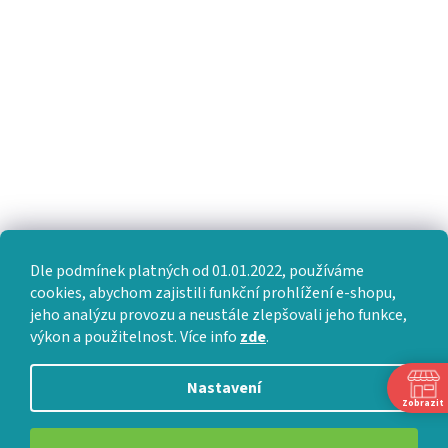
Dle podmínek platných od 01.01.2022, používáme
cookies, abychom zajistili funkční prohlížení e-shopu,
jeho analýzu provozu a neustále zlepšovali jeho funkce,
výkon a použitelnost. Více info
zde
.
Nastavení
Zobrazit