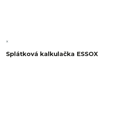
Copyright 2026
FajnSpánek.cz
. Všechna práva vyhrazena.
Upravit nastavení cookies
×
Splátková kalkulačka ESSOX