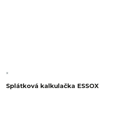
Vytvořil Shoptet Premium
Copyright 2026
FajnSpánek.cz
. Všechna práva vyhrazena.
Upravit nastavení cookies
×
Splátková kalkulačka ESSOX