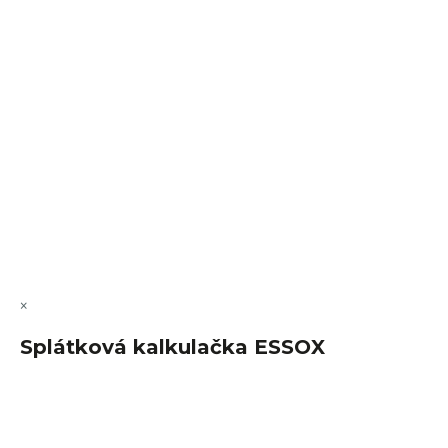
VÝMĚNA • VRACENÍ • REKLAMACE • SERVIS
Vytvořil Shoptet Premium
Copyright 2026
FajnSpánek.cz
. Všechna práva vyhrazena.
Upravit nastavení cookies
×
Splátková kalkulačka ESSOX