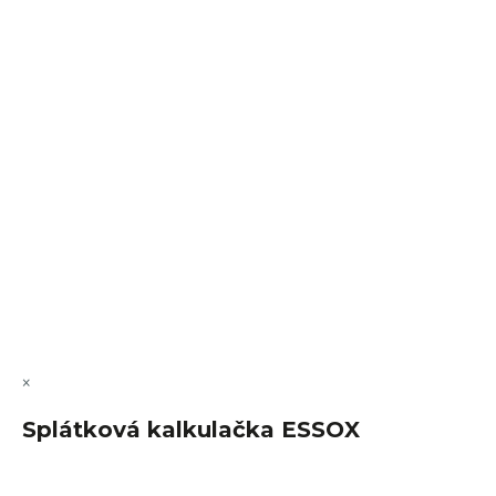
Sledovat na Instagramu
VÝMĚNA • VRACENÍ • REKLAMACE • SERVIS
Vytvořil Shoptet Premium
Copyright 2026
FajnSpánek.cz
. Všechna práva vyhrazena.
Upravit nastavení cookies
×
Splátková kalkulačka ESSOX