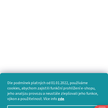
Dle podmínek platných od 01.01.2022, používáme
cookies, abychom zajistili funkční prohlížení e-shopu,
jeho analýzu provozu a neustále zlepšovali jeho funkce,
výkon a použitelnost. Více info
zde
.