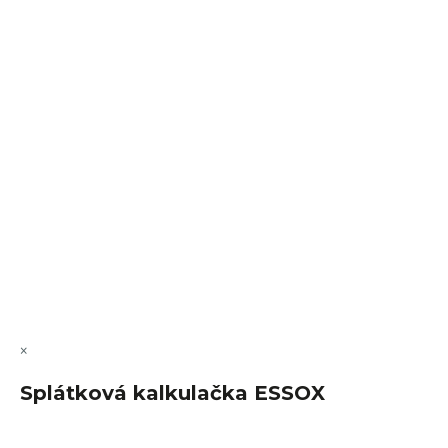
Sledovat na Instagramu
VÝMĚNA • VRACENÍ • REKLAMACE • SERVIS
Vytvořil Shoptet Premium
Copyright 2026
FajnSpánek.cz
. Všechna práva vyhrazena.
Upravit nastavení cookies
×
Splátková kalkulačka ESSOX