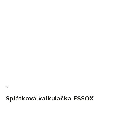
VÝMĚNA • VRACENÍ • REKLAMACE • SERVIS
Vytvořil Shoptet Premium
Copyright 2026
FajnSpánek.cz
. Všechna práva vyhrazena.
Upravit nastavení cookies
×
Splátková kalkulačka ESSOX