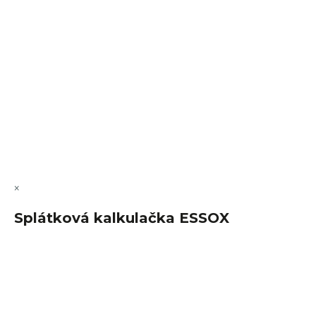
VÝMĚNA • VRACENÍ • REKLAMACE • SERVIS
Vytvořil Shoptet Premium
Copyright 2026
FajnSpánek.cz
. Všechna práva vyhrazena.
Upravit nastavení cookies
×
Splátková kalkulačka ESSOX