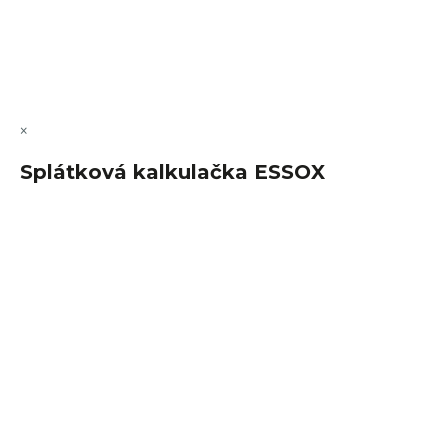
Copyright 2026
FajnSpánek.cz
. Všechna práva vyhrazena.
Upravit nastavení cookies
×
Splátková kalkulačka ESSOX