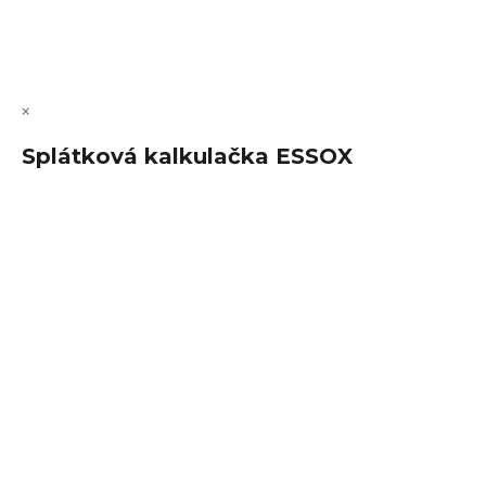
Copyright 2026
FajnSpánek.cz
. Všechna práva vyhrazena.
Upravit nastavení cookies
×
Splátková kalkulačka ESSOX