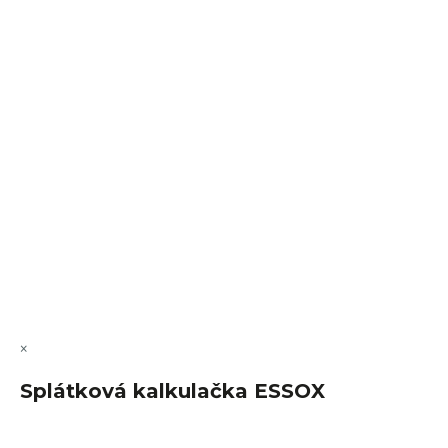
Sledovat na Instagramu
VÝMĚNA • VRACENÍ • REKLAMACE • SERVIS
Vytvořil Shoptet Premium
Copyright 2026
FajnSpánek.cz
. Všechna práva vyhrazena.
Upravit nastavení cookies
×
Splátková kalkulačka ESSOX