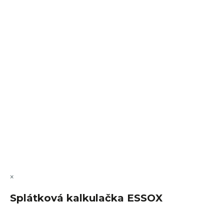
Sledovat na Instagramu
VÝMĚNA • VRACENÍ • REKLAMACE • SERVIS
Vytvořil Shoptet Premium
Copyright 2026
FajnSpánek.cz
. Všechna práva vyhrazena.
Upravit nastavení cookies
×
Splátková kalkulačka ESSOX