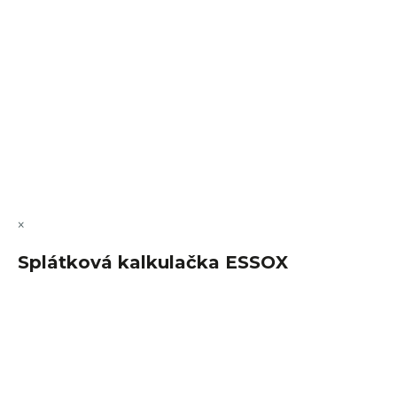
VÝMĚNA • VRACENÍ • REKLAMACE • SERVIS
Vytvořil Shoptet Premium
Copyright 2026
FajnSpánek.cz
. Všechna práva vyhrazena.
Upravit nastavení cookies
×
Splátková kalkulačka ESSOX