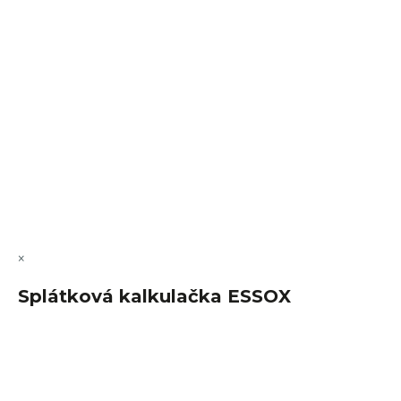
VÝMĚNA • VRACENÍ • REKLAMACE • SERVIS
Vytvořil Shoptet Premium
Copyright 2026
FajnSpánek.cz
. Všechna práva vyhrazena.
Upravit nastavení cookies
×
Splátková kalkulačka ESSOX