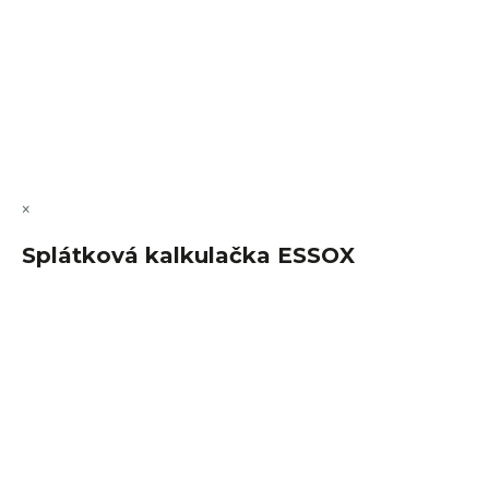
Vytvořil Shoptet Premium
Copyright 2026
FajnSpánek.cz
. Všechna práva vyhrazena.
Upravit nastavení cookies
×
Splátková kalkulačka ESSOX