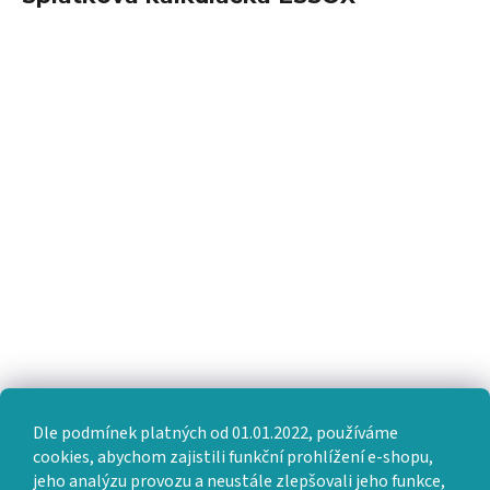
Dle podmínek platných od 01.01.2022, používáme
cookies, abychom zajistili funkční prohlížení e-shopu,
jeho analýzu provozu a neustále zlepšovali jeho funkce,