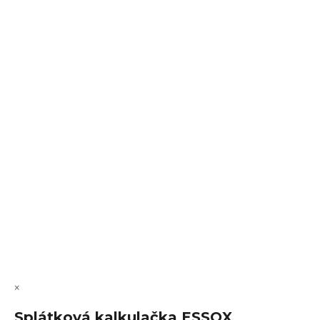
Sledovat na Instagramu
VÝMĚNA • VRACENÍ • REKLAMACE • SERVIS
Vytvořil Shoptet Premium
Copyright 2026
FajnSpánek.cz
. Všechna práva vyhrazena.
Upravit nastavení cookies
×
Splátková kalkulačka ESSOX