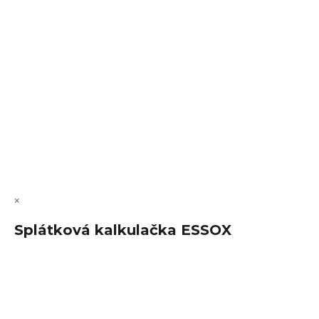
VÝMĚNA • VRACENÍ • REKLAMACE • SERVIS
Vytvořil Shoptet Premium
Copyright 2026
FajnSpánek.cz
. Všechna práva vyhrazena.
Upravit nastavení cookies
×
Splátková kalkulačka ESSOX