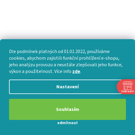
Typ 2x6500N - do 130 kg
?
Doporučená
zatížení motoru
:
140 kg
?
Maximální nosnost
rámu roštu
:
Dle podmínek platných od 01.01.2022, používáme
cookies, abychom zajistili funkční prohlížení e-shopu,
Typ 2x6500N - 150 kg - (130
?
Maximální nosnost
jeho analýzu provozu a neustále zlepšovali jeho funkce,
kg uživatel + 20 kg matrace)
výkon a použitelnost. Více info
zde
.
motoru
:
182 kg
Nastavení
?
Doporučené
Zobrazit
krátkodobé přetížení
:
Souhlasím
10-14 let
?
Předpokládaná
odmítnout
životnost
: