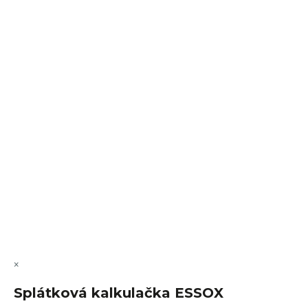
Sledovat na Instagramu
VÝMĚNA • VRACENÍ • REKLAMACE • SERVIS
Vytvořil Shoptet Premium
Copyright 2026
FajnSpánek.cz
. Všechna práva vyhrazena.
Upravit nastavení cookies
×
Splátková kalkulačka ESSOX