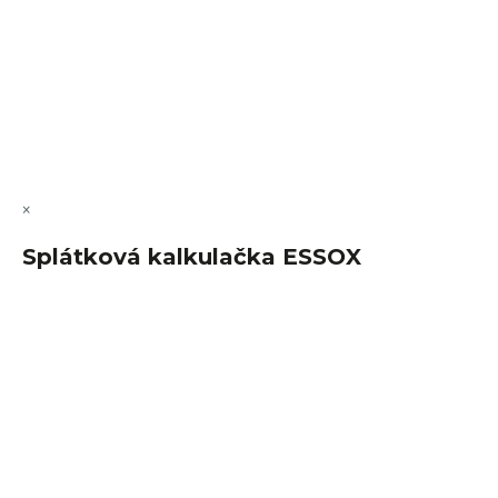
Vytvořil Shoptet Premium
Copyright 2026
FajnSpánek.cz
. Všechna práva vyhrazena.
Upravit nastavení cookies
×
Splátková kalkulačka ESSOX