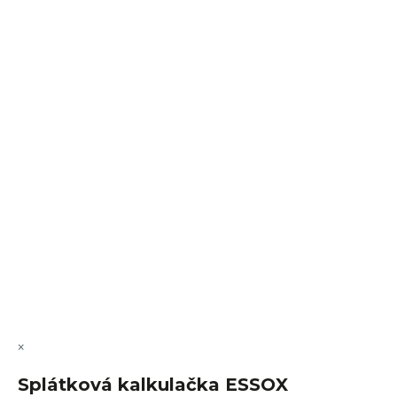
Sledovat na Instagramu
VÝMĚNA • VRACENÍ • REKLAMACE • SERVIS
Vytvořil Shoptet Premium
Copyright 2026
FajnSpánek.cz
. Všechna práva vyhrazena.
Upravit nastavení cookies
×
Splátková kalkulačka ESSOX