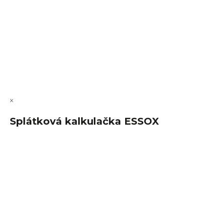
Vytvořil Shoptet Premium
Copyright 2026
FajnSpánek.cz
. Všechna práva vyhrazena.
Upravit nastavení cookies
×
Splátková kalkulačka ESSOX