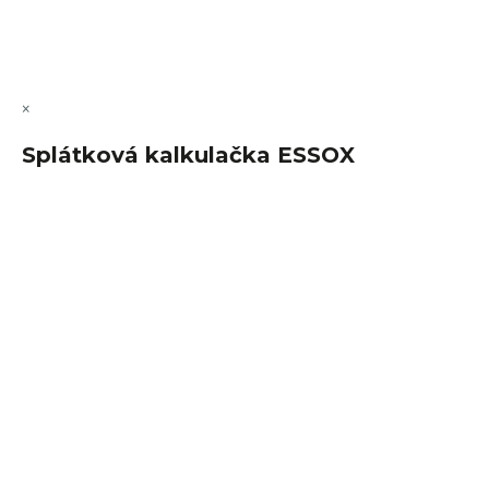
Copyright 2026
FajnSpánek.cz
. Všechna práva vyhrazena.
Upravit nastavení cookies
×
Splátková kalkulačka ESSOX