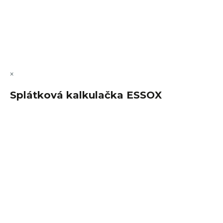
Vytvořil Shoptet Premium
Copyright 2026
FajnSpánek.cz
. Všechna práva vyhrazena.
Upravit nastavení cookies
×
Splátková kalkulačka ESSOX