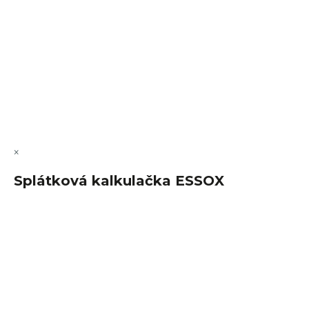
Vytvořil Shoptet Premium
Copyright 2026
FajnSpánek.cz
. Všechna práva vyhrazena.
Upravit nastavení cookies
×
Splátková kalkulačka ESSOX