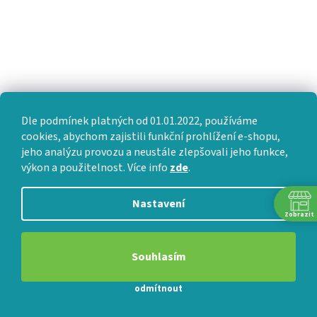
VŠE O NÁKUPU
Jak nakupovat
Dle podmínek platných od 01.01.2022, používáme
Obchodní podmínky
cookies, abychom zajistili funkční prohlížení e-shopu,
jeho analýzu provozu a neustále zlepšovali jeho funkce,
Technické specifikace a návody
výkon a použitelnost. Více info
zde
.
Ochrana osobních údajů
Nastavení
Reklamační řád
Zobrazit
FAQ - nejčastější dotazy
Souhlasím
odmítnout
FAJN SPÁNEK