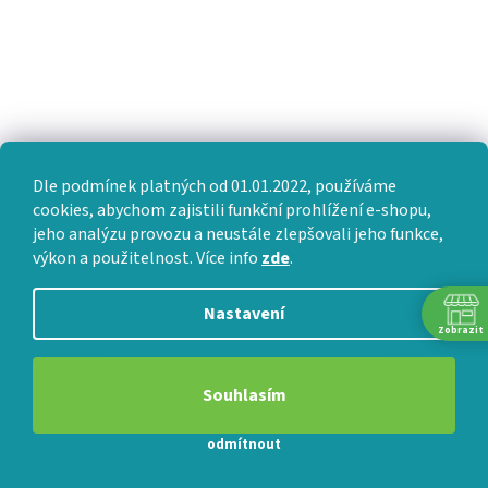
Dle podmínek platných od 01.01.2022, používáme
cookies, abychom zajistili funkční prohlížení e-shopu,
jeho analýzu provozu a neustále zlepšovali jeho funkce,
výkon a použitelnost. Více info
zde
.
Nastavení
Zobrazit
Sledovat na Instagramu
Potřebujete poradit s
Souhlasím
ANO
NE
výběrem?
odmítnout
VÝMĚNA • VRACENÍ • REKLAMACE • SERVIS