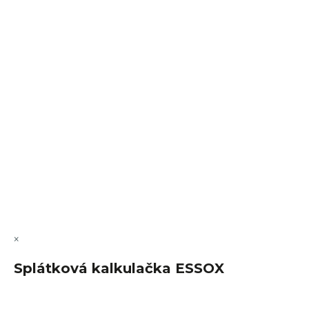
Sledovat na Instagramu
VÝMĚNA • VRACENÍ • REKLAMACE • SERVIS
Vytvořil Shoptet Premium
Copyright 2026
FajnSpánek.cz
. Všechna práva vyhrazena.
Upravit nastavení cookies
×
Splátková kalkulačka ESSOX