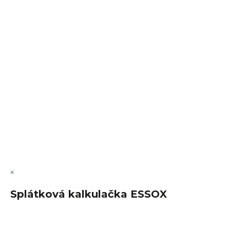
VÝMĚNA • VRACENÍ • REKLAMACE • SERVIS
Vytvořil Shoptet Premium
Copyright 2026
FajnSpánek.cz
. Všechna práva vyhrazena.
Upravit nastavení cookies
×
Splátková kalkulačka ESSOX