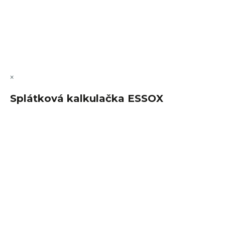
Vytvořil Shoptet Premium
Copyright 2026
FajnSpánek.cz
. Všechna práva vyhrazena.
Upravit nastavení cookies
×
Splátková kalkulačka ESSOX