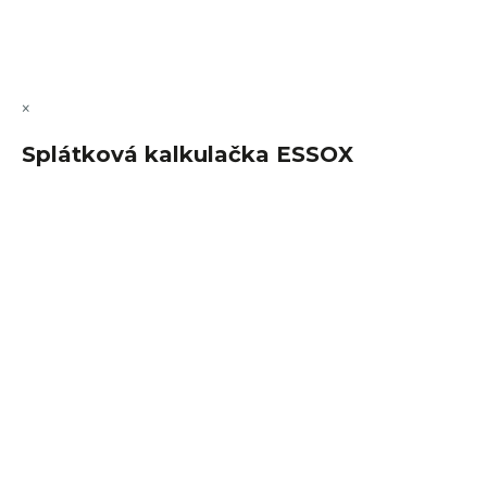
Copyright 2026
FajnSpánek.cz
. Všechna práva vyhrazena.
Upravit nastavení cookies
×
Splátková kalkulačka ESSOX