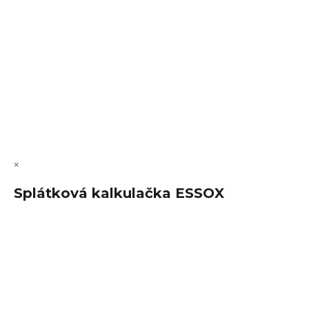
Vytvořil Shoptet Premium
Copyright 2026
FajnSpánek.cz
. Všechna práva vyhrazena.
Upravit nastavení cookies
×
Splátková kalkulačka ESSOX