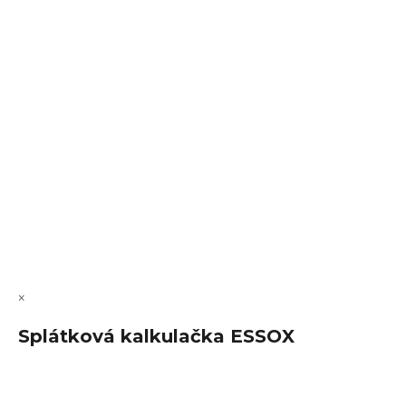
VÝMĚNA • VRACENÍ • REKLAMACE • SERVIS
Vytvořil Shoptet Premium
Copyright 2026
FajnSpánek.cz
. Všechna práva vyhrazena.
Upravit nastavení cookies
×
Splátková kalkulačka ESSOX