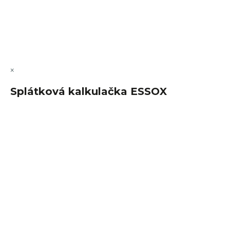
Copyright 2026
FajnSpánek.cz
. Všechna práva vyhrazena.
Upravit nastavení cookies
×
Splátková kalkulačka ESSOX