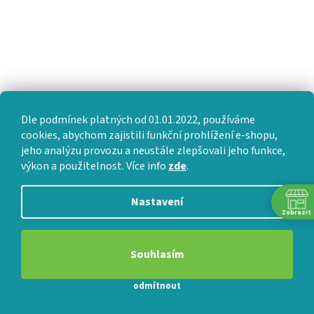
KONTAKTUJTE NÁS
+420 380 831 000
Po–Pá: 9:00–18:00 / So: 9:00–12:00
Dle podmínek platných od 01.01.2022, používáme
cookies, abychom zajistili funkční prohlížení e-shopu,
obchod@fajnspanek.cz
jeho analýzu provozu a neustále zlepšovali jeho funkce,
výkon a použitelnost. Více info
zde
.
Nastavení
Zobrazit
VŠE O NÁKUPU
Souhlasím
Jak nakupovat
odmítnout
Obchodní podmínky