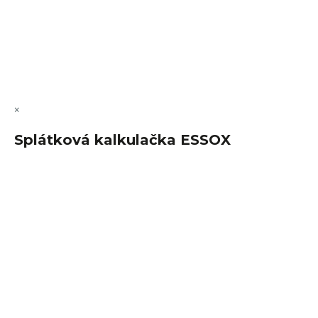
Vytvořil Shoptet Premium
Copyright 2026
FajnSpánek.cz
. Všechna práva vyhrazena.
Upravit nastavení cookies
×
Splátková kalkulačka ESSOX