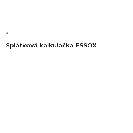
Copyright 2026
FajnSpánek.cz
. Všechna práva vyhrazena.
Upravit nastavení cookies
×
Splátková kalkulačka ESSOX