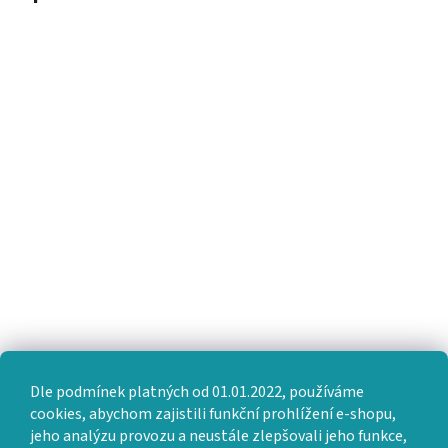
Dle podmínek platných od 01.01.2022, používáme
cookies, abychom zajistili funkční prohlížení e-shopu,
jeho analýzu provozu a neustále zlepšovali jeho funkce,