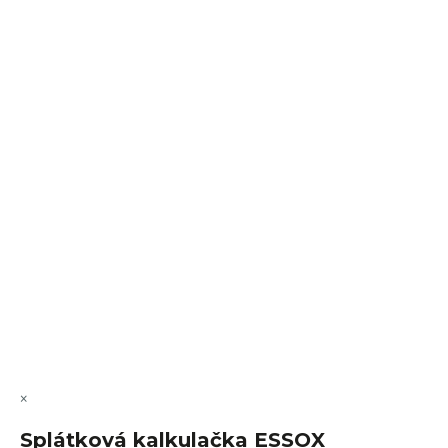
Sledovat na Instagramu
VÝMĚNA • VRACENÍ • REKLAMACE • SERVIS
Vytvořil Shoptet Premium
Copyright 2026
FajnSpánek.cz
. Všechna práva vyhrazena.
Upravit nastavení cookies
×
Splátková kalkulačka ESSOX