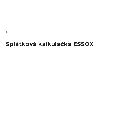
Copyright 2026
FajnSpánek.cz
. Všechna práva vyhrazena.
Upravit nastavení cookies
×
Splátková kalkulačka ESSOX