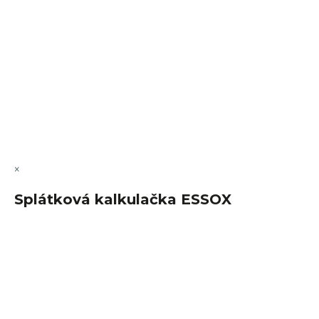
Vytvořil Shoptet Premium
Copyright 2026
FajnSpánek.cz
. Všechna práva vyhrazena.
Upravit nastavení cookies
×
Splátková kalkulačka ESSOX