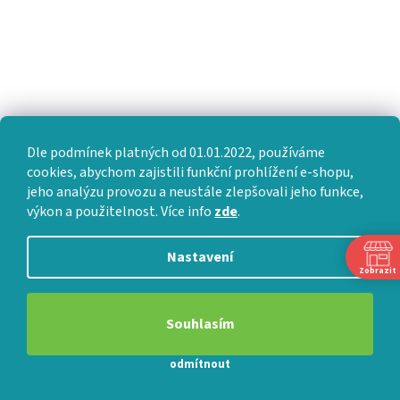
?
Návod na montáž
:
záložce KE STAŽENÍ
Volně stojící nábytek
?
Určené použití
:
FLAT
?
Modelová řada
:
VIOLA
?
Modelový typ
:
Dle podmínek platných od 01.01.2022, používáme
cookies, abychom zajistili funkční prohlížení e-shopu,
jeho analýzu provozu a neustále zlepšovali jeho funkce,
výkon a použitelnost. Více info
zde
.
SOUVISEJÍCÍ PRODUKTY
Nastavení
Zobrazit
ZVÝHODNĚNÁ SADA
DOPRAVA ZDARMA NAD
1.090 KČ
Souhlasím
SILVER QUALITY
ČESKÝ VÝROBEK
ZDARMA
ZDARMA
AKCE
3
odmítnout
O
14
D
0
KČ