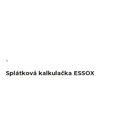
Vytvořil Shoptet Premium
Copyright 2026
FajnSpánek.cz
. Všechna práva vyhrazena.
Upravit nastavení cookies
×
Splátková kalkulačka ESSOX